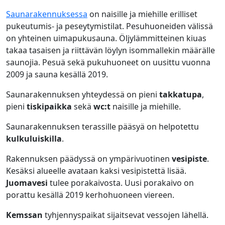
Saunarakennuksessa
on naisille ja miehille erilliset
pukeutumis- ja peseytymistilat. Pesuhuoneiden välissä
on yhteinen uimapukusauna. Öljylämmitteinen kiuas
takaa tasaisen ja riittävän löylyn isommallekin määrälle
saunojia. Pesuä sekä pukuhuoneet on uusittu vuonna
2009 ja sauna kesällä 2019.
Saunarakennuksen yhteydessä on pieni
takkatupa
,
pieni
tiskipaikka
sekä
wc:t
naisille ja miehille.
Saunarakennuksen terassille pääsyä on helpotettu
kulkuluiskilla
.
Rakennuksen päädyssä on ympärivuotinen
vesipiste
.
Kesäksi alueelle avataan kaksi vesipistettä lisää.
Juomavesi
tulee porakaivosta. Uusi porakaivo on
porattu kesällä 2019 kerhohuoneen viereen.
Kemssan
tyhjennyspaikat sijaitsevat vessojen lähellä.