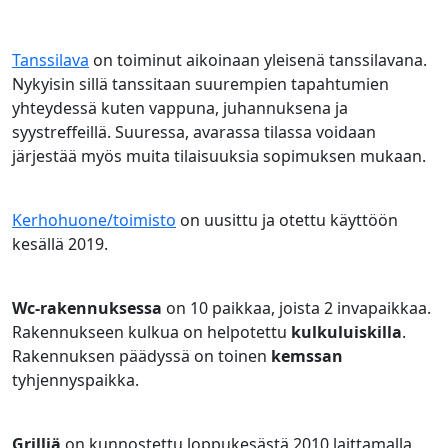
Tanssilava
on toiminut aikoinaan yleisenä tanssilavana.
Nykyisin sillä tanssitaan suurempien tapahtumien
yhteydessä kuten vappuna, juhannuksena ja
syystreffeillä. Suuressa, avarassa tilassa voidaan
järjestää myös muita tilaisuuksia sopimuksen mukaan.
Kerhohuone
/toimisto
on uusittu ja otettu käyttöön
kesällä 2019.
Wc-rakennuksessa
on 10 paikkaa, joista 2 invapaikkaa.
Rakennukseen kulkua on helpotettu
kulkuluiskilla
.
Rakennuksen päädyssä on toinen
kemssan
tyhjennyspaikka.
Grilliä
on kunnostettu loppukesästä 2010 laittamalla