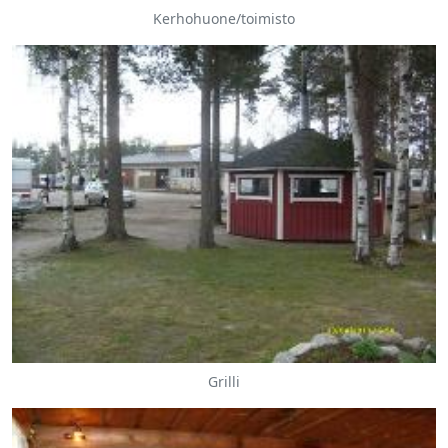
Kerhohuone/toimisto
Grilli