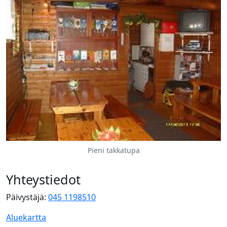
Pieni takkatupa
Yhteystiedot
Päivystäjä:
045 1198510
Aluekartta