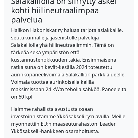
Salakalliolla on siirrytty askel
kohti hiilineutraalimpaa
palvelua
Halikon Hakoniskat ry haluaa tarjota asiakkaille,
seutukunnalle ja jäsenistölle palveluja
Salakalliolla yhä hiilineutraalimmin. Tämä on
tärkeää sekä ympäristön että
kustannustehokkuuden takia. Ensimmäisenä
ratkaisuna on kevät-kesällä 2024 toteutettu
aurinkopaneelivoimala Salakallion parkkialueelle.
Voimala tuottaa aurinkoisella kelillä
maksimissaan 24 kW:n teholla sähköä. Paneeleita
on 60 kpl.
Haimme rahallista avustusta osaan
investoinnistamme Ykkösakseli ry:n avulla. Meille
myönnettiin EU:n maaseuturahaston, Leader
Ykkösakseli -hankkeen osarahoitusta.